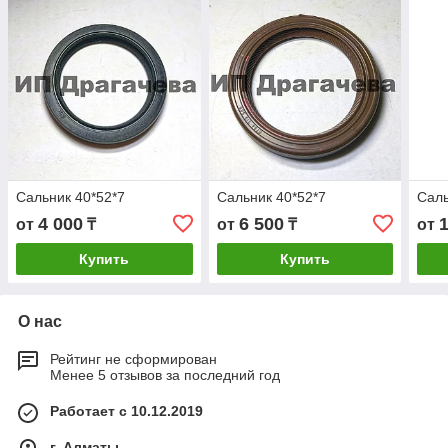
Сальник 40*52*7
Сальник 40*52*7
Саль
4 000
6 500
от
₸
от
₸
от
Купить
Купить
О нас
Рейтинг не сформирован
Менее 5 отзывов за последний год
Работает с 10.12.2019
г. Алматы