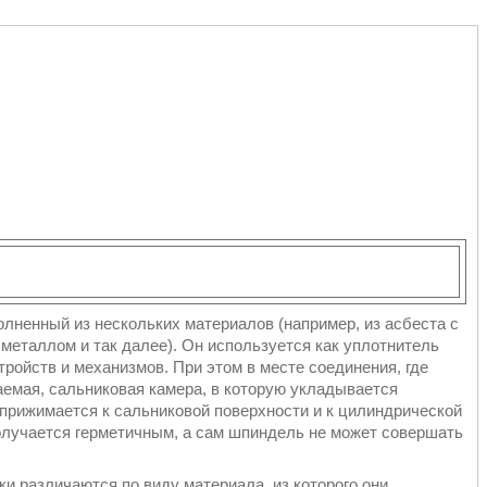
лненный из нескольких материалов (например, из асбеста с
металлом и так далее). Он используется как уплотнитель
ройств и механизмов. При этом в месте соединения, где
аемая, сальниковая камера, в которую укладывается
прижимается к сальниковой поверхности и к цилиндрической
получается герметичным, а сам шпиндель не может совершать
и различаются по виду материала, из которого они