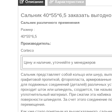
Описание
Характеристики
Сальник 40*55*6,5 заказать выгодно
Сальник различного применения
Размер :
40*55*6,5
Производитель:
Corteco
Цену и наличие, уточняйте у менеджеров
Сальник представляет собой кольцо или шнур, выпо
графитовой пропиткой, фторопласта, армированные 
для подвижных соединений (деталей) различных уст
проходит шток или шпиндель, создается, так назыв
уплотнительный материал. При сжатии эта набивка 
поверхности шпинделя. За счет этого соединение 
перемещения.
Как уже стало понятным из вышесказанного, сальник