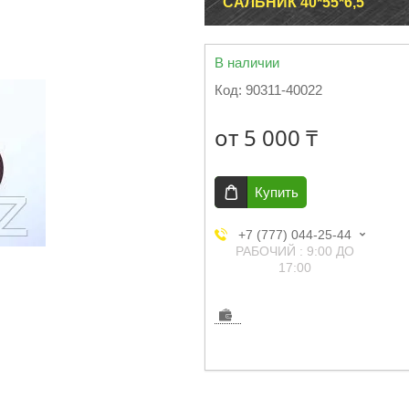
САЛЬНИК 40*55*6,5
В наличии
Код:
90311-40022
от
5 000 ₸
Купить
+7 (777) 044-25-44
РАБОЧИЙ : 9:00 ДО
17:00