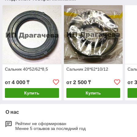
Сальник 40*52/62*8,5
Сальник 28*62*10/12
Саль
4 000
2 500
от
₸
от
₸
от
Купить
Купить
О нас
Рейтинг не сформирован
Менее 5 отзывов за последний год