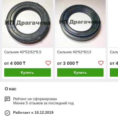
Сальник 40*52/62*8,5
Сальник 40*62*8/13
Саль
4 000
3 000
от
₸
от
₸
от
Купить
Купить
О нас
Рейтинг не сформирован
Менее 5 отзывов за последний год
Работает с 10.12.2019