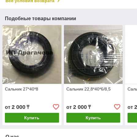
Все условия возврата
Подобные товары компании
Сальник 27*40*8
Сальник 22,8*40*6/8,5
Саль
2 000
2 000
от
₸
от
₸
от
Купить
Купить
О нас