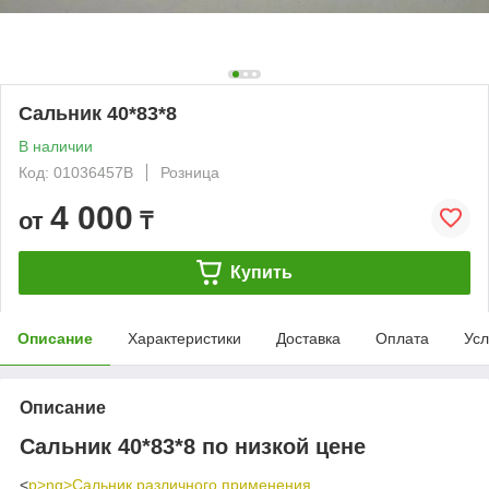
Сальник 40*83*8
В наличии
Код: 01036457B
Розница
4 000
от
₸
Купить
Описание
Характеристики
Доставка
Оплата
Усл
Описание
Сальник 40*83*8 по низкой цене
<
p>ng>
Сальник различного применения