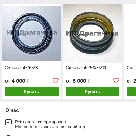
Сальник 45*65*8
Сальник 40*56/65*20
Саль
4 000
6 000
от
₸
от
₸
от
Купить
Купить
О нас
Рейтинг не сформирован
Менее 5 отзывов за последний год