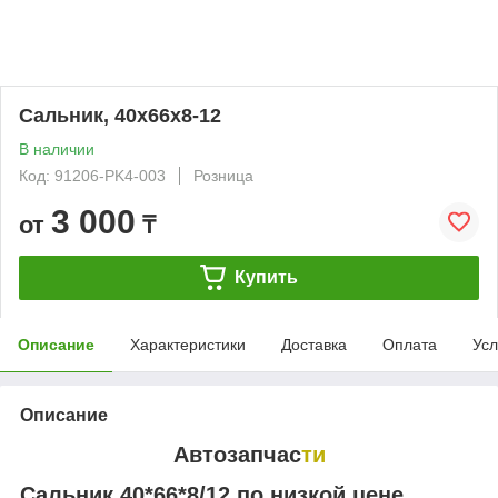
Сальник, 40х66х8-12
В наличии
Код: 91206-PK4-003
Розница
3 000
от
₸
Купить
Описание
Характеристики
Доставка
Оплата
Усл
Описание
Автозапчас
ти
Сальник 40*66*8/12 по низкой цене