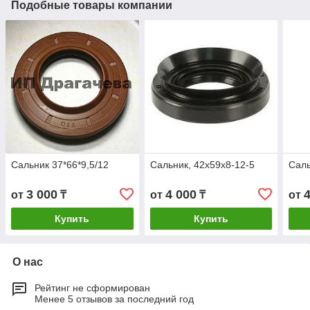
Подобные товары компании
Сальник 37*66*9,5/12
Сальник, 42х59х8-12-5
Саль
3 000
4 000
от
₸
от
₸
от
Купить
Купить
О нас
Рейтинг не сформирован
Менее 5 отзывов за последний год