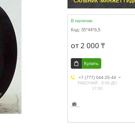
САЛЬНИК -МАНЖЕТ ГИДР
В наличии
Код:
35*44*6,5
от
2 000 ₸
Купить
+7 (777) 044-25-44
РАБОЧИЙ : 9:00 ДО
17:00