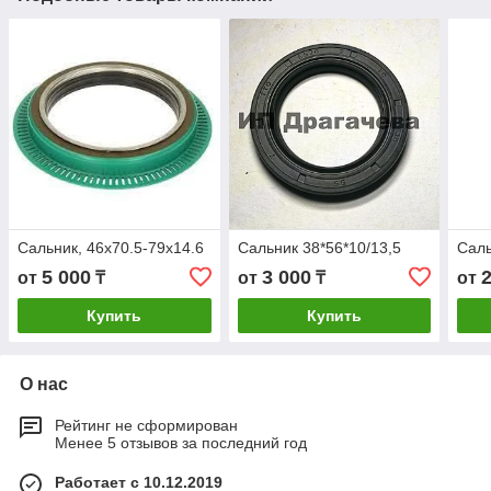
Сальник, 46x70.5-79x14.6
Сальник 38*56*10/13,5
Саль
5 000
3 000
от
₸
от
₸
от
Купить
Купить
О нас
Рейтинг не сформирован
Менее 5 отзывов за последний год
Работает с 10.12.2019