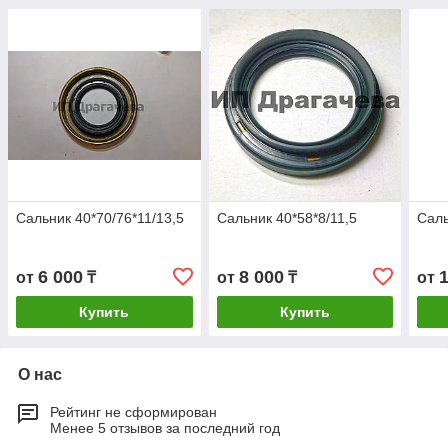
Сальник 40*70/76*11/13,5
Сальник 40*58*8/11,5
Саль
6 000
8 000
от
₸
от
₸
от
Купить
Купить
О нас
Рейтинг не сформирован
Менее 5 отзывов за последний год