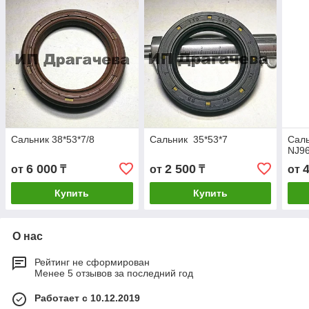
Сальник 38*53*7/8
Сальник 35*53*7
Саль
NJ96
6 000
2 500
от
₸
от
₸
от
Купить
Купить
О нас
Рейтинг не сформирован
Менее 5 отзывов за последний год
Работает с 10.12.2019