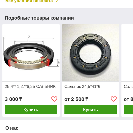
Все условия возврата
Подобные товары компании
25,4*41,27*6,35 САЛЬНИК
Сальник 24,5*41*6
Саль
3 000
2 500
₸
от
₸
от
Купить
Купить
О нас