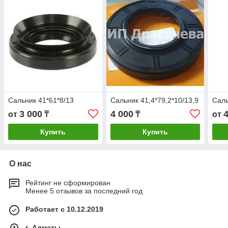
Сальник 41*61*8/13
Сальник 41,4*79,2*10/13,9
Саль
3 000
4 000
от
₸
₸
от
Купить
Купить
О нас
Рейтинг не сформирован
Менее 5 отзывов за последний год
Работает с 10.12.2019
г. Алматы