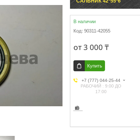
САЛЬНИК 42*55*6
В наличии
Код:
90311-42055
от
3 000 ₸
Купить
+7 (777) 044-25-44
РАБОЧИЙ : 9:00 ДО
17:00