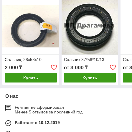
Сальник, 28х58х10
Сальник 37*58*10/13
Саль
2 000
3 000
₸
от
₸
от
Купить
Купить
О нас
Рейтинг не сформирован
Менее 5 отзывов за последний год
Работает с 10.12.2019