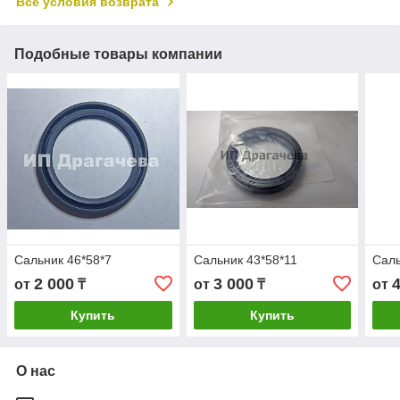
Все условия возврата
Подобные товары компании
Сальник 46*58*7
Сальник 43*58*11
Саль
2 000
3 000
от
₸
от
₸
от
Купить
Купить
О нас