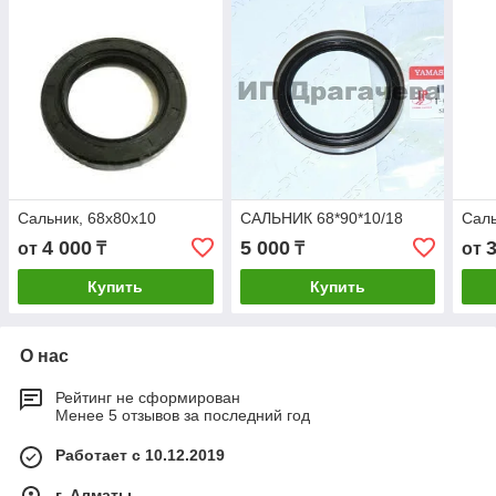
Сальник, 68х80х10
САЛЬНИК 68*90*10/18
Саль
4 000
5 000
от
₸
₸
от
Купить
Купить
О нас
Рейтинг не сформирован
Менее 5 отзывов за последний год
Работает с 10.12.2019
г. Алматы