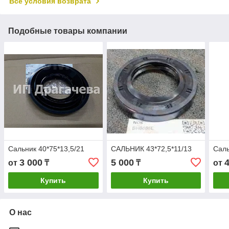
Все условия возврата
Подобные товары компании
Сальник 40*75*13,5/21
САЛЬНИК 43*72,5*11/13
Саль
3 000
5 000
от
₸
₸
от
Купить
Купить
О нас