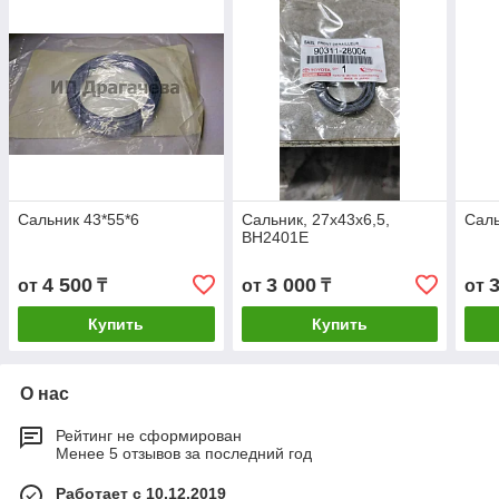
Сальник 43*55*6
Сальник, 27х43х6,5,
Саль
BH2401E
4 500
3 000
от
₸
от
₸
от
Купить
Купить
О нас
Рейтинг не сформирован
Менее 5 отзывов за последний год
Работает с 10.12.2019