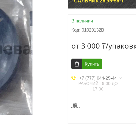
САЛЬНИК 26,95*56*7
В наличии
Код:
01029132B
от
3 000 ₸/упаков
Купить
+7 (777) 044-25-44
РАБОЧИЙ : 9:00 ДО
17:00