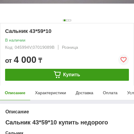
Сальник 43*59*10
В наличии
Код: 045994V;07019089B
Розница
4 000
от
₸
Купить
Описание
Характеристики
Доставка
Оплата
Усл
Описание
Сальник 43*59*10 купить недорого
Сальник