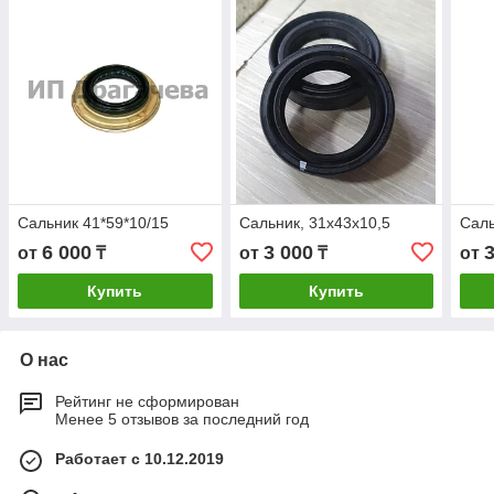
Сальник 41*59*10/15
Сальник, 31х43х10,5
Саль
6 000
3 000
от
₸
от
₸
от
Купить
Купить
О нас
Рейтинг не сформирован
Менее 5 отзывов за последний год
Работает с 10.12.2019