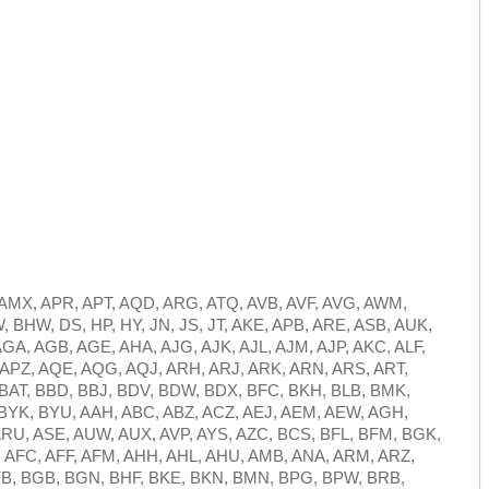
 AMX, APR, APT, AQD, ARG, ATQ, AVB, AVF, AVG, AWM,
BHW, DS, HP, HY, JN, JS, JT, AKE, APB, ARE, ASB, AUK,
GA, AGB, AGE, AHA, AJG, AJK, AJL, AJM, AJP, AKC, ALF,
APZ, AQE, AQG, AQJ, ARH, ARJ, ARK, ARN, ARS, ART,
 BAT, BBD, BBJ, BDV, BDW, BDX, BFC, BKH, BLB, BMK,
BYK, BYU, AAH, ABC, ABZ, ACZ, AEJ, AEM, AEW, AGH,
ARU, ASE, AUW, AUX, AVP, AYS, AZC, BCS, BFL, BFM, BGK,
, AFC, AFF, AFM, AHH, AHL, AHU, AMB, ANA, ARM, ARZ,
BFB, BGB, BGN, BHF, BKE, BKN, BMN, BPG, BPW, BRB,