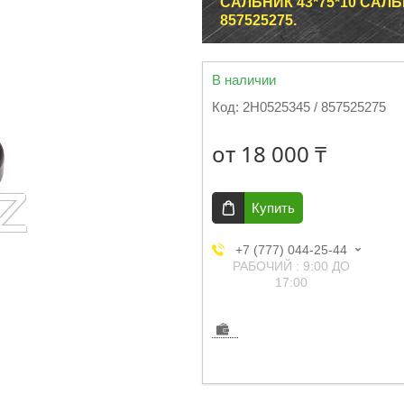
САЛЬНИК 43*75*10 САЛ
857525275.
В наличии
Код:
2H0525345 / 857525275
от
18 000 ₸
Купить
+7 (777) 044-25-44
РАБОЧИЙ : 9:00 ДО
17:00