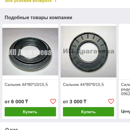
Все условия возврата
Подобные товары компании
Сальник 44*80*10/15,5
Сальник 44*80*9/15,5
Саль
реду
0962
0/AH
6 000
3 000
от
₸
от
₸
Цен
Купить
Купить
О нас