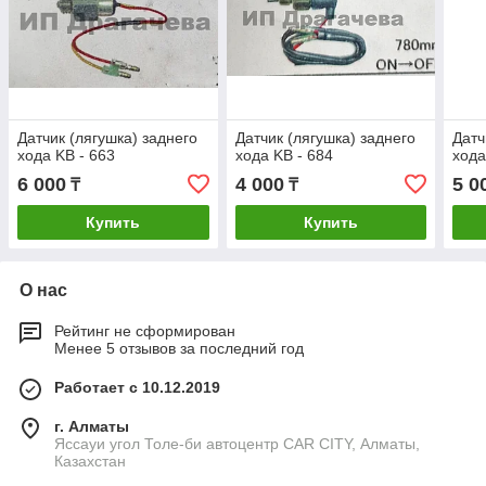
Датчик (лягушка) заднего
Датчик (лягушка) заднего
Датч
хода KB - 663
хода KB - 684
хода
6 000
4 000
5 0
₸
₸
Купить
Купить
О нас
Рейтинг не сформирован
Менее 5 отзывов за последний год
Работает с 10.12.2019
г. Алматы
Яссауи угол Толе-би автоцентр CAR CITY, Алматы,
Казахстан