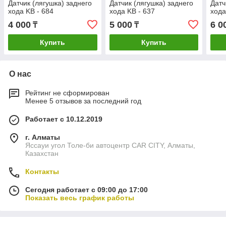
Датчик (лягушка) заднего
Датчик (лягушка) заднего
Датч
хода KB - 684
хода KB - 637
хода
4 000
5 000
6 0
₸
₸
Купить
Купить
О нас
Рейтинг не сформирован
Менее 5 отзывов за последний год
Работает с 10.12.2019
г. Алматы
Яссауи угол Толе-би автоцентр CAR CITY, Алматы,
Казахстан
Контакты
Сегодня работает с 09:00 до 17:00
Показать весь график работы