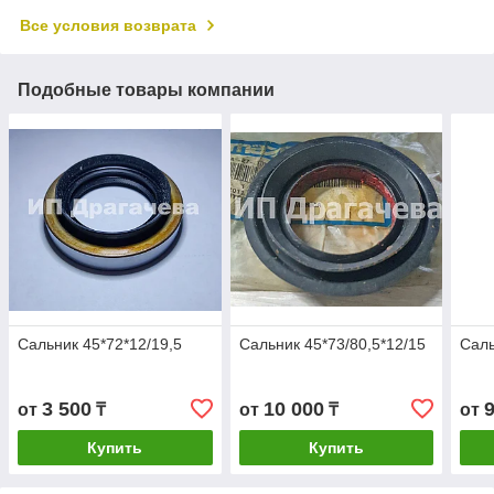
Все условия возврата
Подобные товары компании
Сальник 45*72*12/19,5
Сальник 45*73/80,5*12/15
Саль
3 500
10 000
от
₸
от
₸
от
Купить
Купить