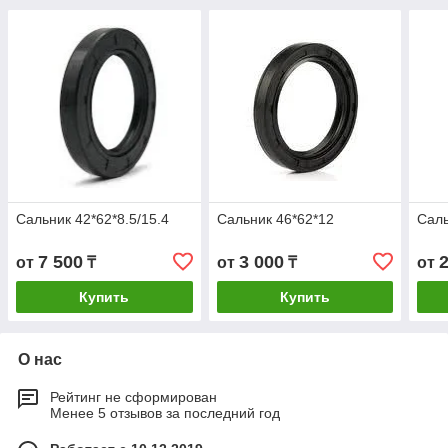
Сальник 42*62*8.5/15.4
Сальник 46*62*12
Саль
7 500
3 000
от
₸
от
₸
от
Купить
Купить
О нас
Рейтинг не сформирован
Менее 5 отзывов за последний год