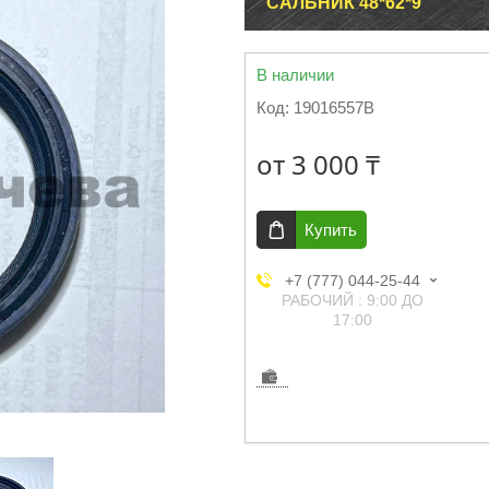
САЛЬНИК 48*62*9
В наличии
Код:
19016557B
от
3 000 ₸
Купить
+7 (777) 044-25-44
РАБОЧИЙ : 9:00 ДО
17:00