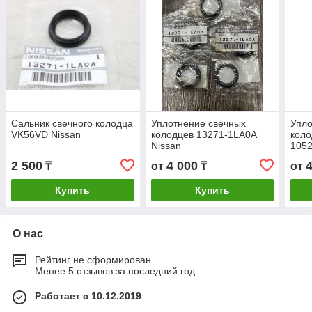
Сальник свечного колодца
Уплотнение свечных
Упло
VK56VD Nissan
колодцев 13271-1LA0A
коло
Nissan
105
2 500
4 000
₸
от
₸
от
Купить
Купить
О нас
Рейтинг не сформирован
Менее 5 отзывов за последний год
Работает с 10.12.2019