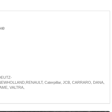
не
DEUTZ-
HOLLAND,RENAULT, Caterpillar, JCB, CARRARO, DANA,
AME, VALTRA,