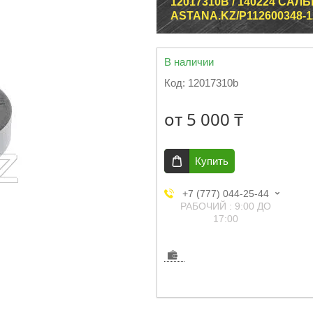
12017310B / 140224 САЛ
ASTANA.KZ/P112600348-1
В наличии
Код:
12017310b
от
5 000 ₸
Купить
+7 (777) 044-25-44
РАБОЧИЙ : 9:00 ДО
17:00