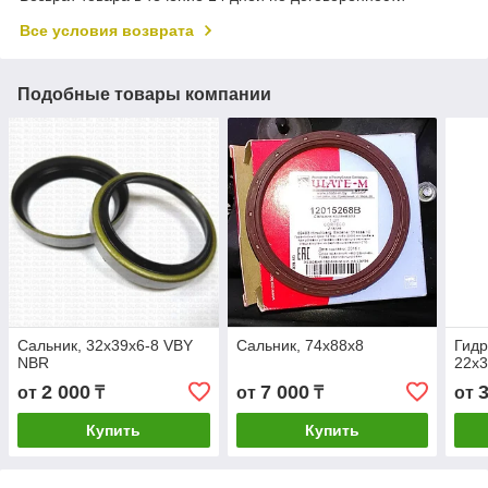
Все условия возврата
Подобные товары компании
Сальник, 32x39x6-8 VBY
Сальник, 74х88х8
Гидр
NBR
22х3
2 000
7 000
от
₸
от
₸
от
Купить
Купить