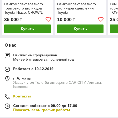
Ремкомплект главного
Ремкомплект главного
Рем.
тормозного цилиндра
цилиндра сцепления
торм
Toyota Hiace, CROWN.
Toyota
TOY
35 000
10 000
35 
₸
₸
Купить
Купить
О нас
Рейтинг не сформирован
Менее 5 отзывов за последний год
Работает с 10.12.2019
г. Алматы
Яссауи угол Толе-би автоцентр CAR CITY, Алматы,
Казахстан
Контакты
Сегодня работает с 09:00 до 17:00
Показать весь график работы