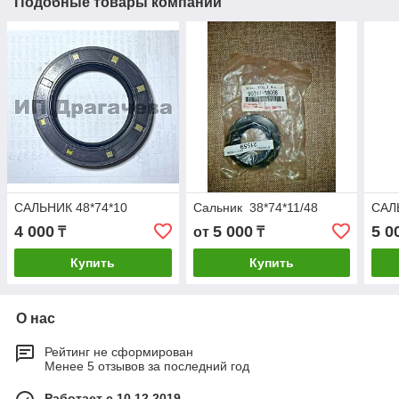
Подобные товары компании
САЛЬНИК 48*74*10
Сальник 38*74*11/48
САЛ
4 000
5 000
5 0
₸
от
₸
Купить
Купить
О нас
Рейтинг не сформирован
Менее 5 отзывов за последний год
Работает с 10.12.2019