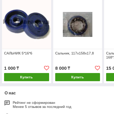
САЛЬНИК 5*16*6
Сальник, 117х158х17,8
Сал
168*
1 000
8 000
15 
₸
₸
Купить
Купить
О нас
Рейтинг не сформирован
Менее 5 отзывов за последний год